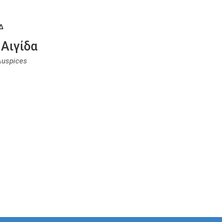
Δ
 Αιγίδα
Αuspices